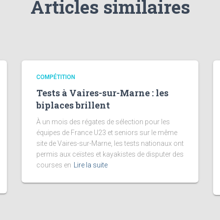
Articles similaires
COMPÉTITION
Tests à Vaires-sur-Marne : les
biplaces brillent
À un mois des régates de sélection pour les
équipes de France U23 et seniors sur le même
site de Vaires-sur-Marne, les tests nationaux ont
permis aux ceïstes et kayakistes de disputer des
courses en
Lire la suite