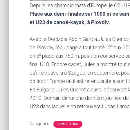
Depuis les championnats d’Europe, le C2 U18
Place aux demi-finales sur 1000 m ce sa
et U23 de canoë-kayak, à Plovdiv.
Avec le Decizois Robin Garcia, Jules Cuenot
e
de Plovdiv, l’équipage a tout tenté : 2
aux 250
e
en 5
place aux 750 m, position conservée sur l
final U18. Encore cadet, Jules a montré tout s
qu’il retrouvera à Szeged, en septembre, pou
collectif France où il est retenu suite à son 
En Bulgarie, Jules Cuenot a aussi découvert l
40° C. Demain dimanche dernière journée de 
U23 dans laquelle on retrouvera Lucas Laroch
Catégories :
COMPÉTITION