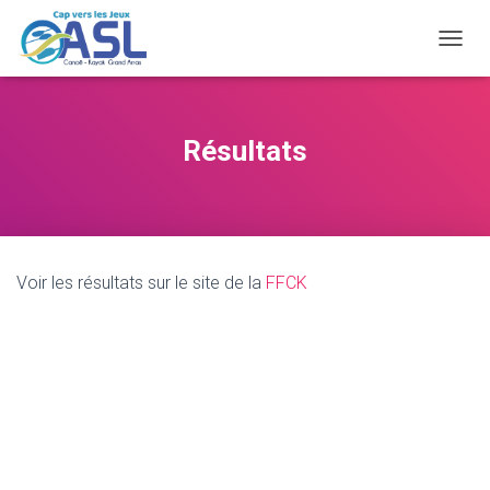
O
U
V
R
I
Résultats
R
/
F
E
R
M
Voir les résultats sur le site de la
FFCK
E
R
L
A
N
A
V
I
G
A