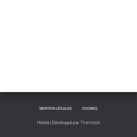
T
I
O
N
MENTION LÉGALES
COOKIES
Hestia | Développé par
ThemeIsle