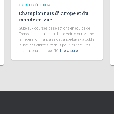
TESTS ET SÉLECTIONS
Championnats d’Europe et du
monde en vue
Suite aux courses de sélections en équipe de
France junior qui ont eu lieu à Vaires-sur-Marne,
la Fédération française de canoë-kayak a publié
la liste des athlètes retenus pour les épreuves
internationales de cet été.
Lire la suite