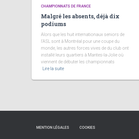
CHAMPIONNATS DE FRANCE
Malgré les absents, déjà dix
podiums
Alors que les huit internationaux seniors de
l’ASL sont à Montréal pour une coupe du
monde, les autres forces vives de du club ont
installé leurs quartiers à Mantes-la-Jolie où
viennent de débuter les championnats
Lire la suite
MENTION LÉGALES
COOKIES