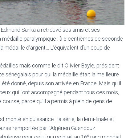
ue Edmond Sanka a retrouvé ses amis et ses
la médaille paralympique : à 5 centièmes de seconde
la médaille d’argent… L’équivalent d’un coup de
 médailles mais comme le dit Olivier Bayle, président
ète sénégalais pour qui la médaille était la meilleure
a été donné, depuis son arrivée en France. Mais qu’il
ceux qui l’ont accompagné pendant tous ces mois,
sa course, parce qu’il a permis à plein de gens de
 monté en puissance : la série, la demi-finale et
 Course remportée par l’Algérien Guendouz.
e
abuleuse pour celui qui pointait au 16
rang mondial.