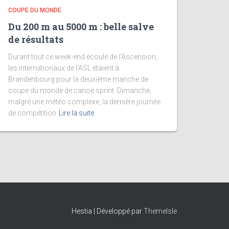
COUPE DU MONDE
Du 200 m au 5000 m : belle salve
de résultats
Durant tout ce week-end écoulé de l’Ascension,
les internationaux de l’ASL étaient à
Brandenbourg pour la deuxième manche de
coupe du monde de canoë sprint. Dimanche,
malgré une météo complexe, la dernière journée
de compétition
Lire la suite
Hestia | Développé par
ThemeIsle