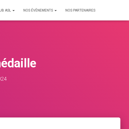
LUB ASL
NOS ÉVÈNEMENTS
NOS PARTENAIRES
édaille
024