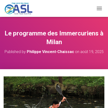
O
U
V
R
I
Le programme des Immercuriens à
R
/
Milan
F
E
Published by
Philippe Vincent-Chaissac
on
août 19, 2025
R
M
E
R
L
A
N
A
V
I
G
A