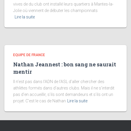
vives de du club ont installé leurs quartiers à Mantes-la-
Jolie où viennent de débuter les championnats
Lire la suite
EQUIPE DE FRANCE
Nathan Jeannest : bon sang ne saurait
mentir
Il n’est pas dans l’ADN de l’ASL d’aller chercher des
athlètes formés dans d’autres clubs. Mais il ne s’interdit
pas d’en accueillir, s’ils sont demandeurs et s’ils ont un
projet. C’est le cas de Nathan
Lire la suite