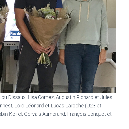
ilou Dissaux, Lisa Cornez, Augustin Richard et Jules
nest, Loïc Léonard et Lucas Laroche (U23 et
Gabin Keirel, Gervais Aumerand, François Jonquet et