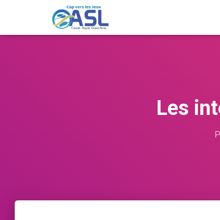
Les in
P