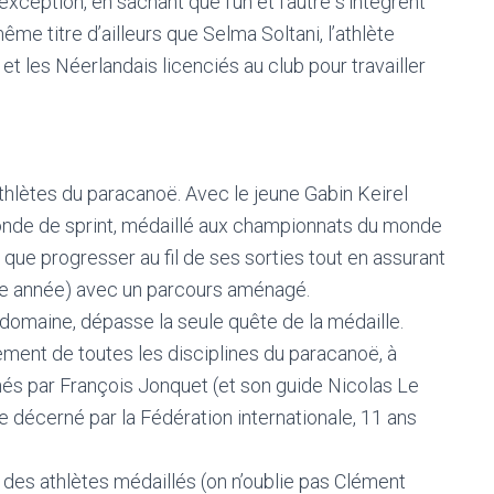
exception, en sachant que l’un et l’autre s’intègrent
me titre d’ailleurs que Selma Soltani, l’athlète
 et les Néerlandais licenciés au club pour travailler
thlètes du paracanoë. Avec le jeune Gabin Keirel
nde de sprint, médaillé aux championnats du monde
t que progresser au fil de ses sorties tout en assurant
tte année) avec un parcours aménagé.
 domaine, dépasse la seule quête de la médaille.
ment de toutes les disciplines du paracanoë, à
és par François Jonquet (et son guide Nicolas Le
e décerné par la Fédération internationale, 11 ans
 des athlètes médaillés (on n’oublie pas Clément