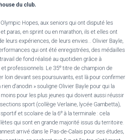
 house du club.
ux Olympic Hopes, aux seniors qui ont disputé les
 paras, en sprint ou en marathon, ils et elles ont
 de leurs expériences, de leurs envies… Olivier Bayle,
 performances qui ont été enregistrées, des médailles
ravail de fond réalisé au quotidien grâce à
e
s et professionnels. Le 35
titre de champion de
r loin devant ses poursuivants, est là pour confirmer
rien d’anodin » souligne Olivier Bayle pour qui la
u moins pour les plus jeunes qui doivent aussi réussir
x sections sport (collège Verlaine, lycée Gambetta),
e
portif et scolaire de la 6
à la terminale : cela
tes qui sont en grande majorité issus du territoire.
nnest arrivé dans le Pas-de-Calais pour ses études,