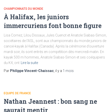
CHAMPIONNATS DU MONDE
À Halifax, les juniors
immercuriens font bonne figure
Lisa Cornez, Lilou Dissaux, Jules Cuenot et Anatole Siabas-Simon,
sociétaires de l’ASL, sont aux championnats du monde juniors de
canoë-kayak à Halifax (Canada). Après la cérémonie d’ouverture
mardi soir, ils sont entrés en compétition dès mercredi matin. En
kayak 500 m hommes, Anatole Siabas-Simon et ses coéquipiers
du K4, ont
Lire la suite
Par
Philippe Vincent-Chaissac
, il y a
1 mois
EQUIPE DE FRANCE
Nathan Jeannest : bon sang ne
saurait mentir