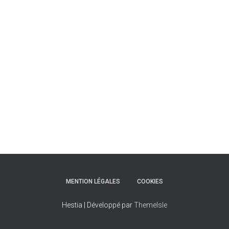
T
I
O
N
MENTION LÉGALES
COOKIES
Hestia | Développé par
ThemeIsle