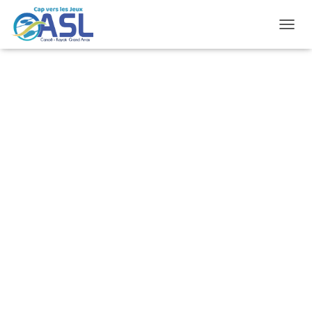
O
U
V
R
I
R
/
F
E
R
M
E
R
L
A
N
A
V
I
G
A