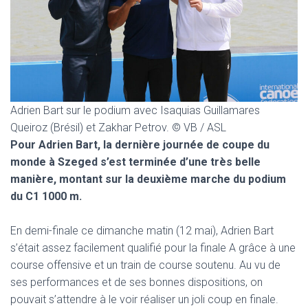
T
I
O
N
Adrien Bart sur le podium avec Isaquias Guillamares
Queiroz (Brésil) et Zakhar Petrov. © VB / ASL
Pour Adrien Bart, la dernière journée de coupe du
monde à Szeged s’est terminée d’une très belle
manière, montant sur la deuxième marche du podium
du C1 1000 m.
En demi-finale ce dimanche matin (12 mai), Adrien Bart
s’était assez facilement qualifié pour la finale A grâce à une
course offensive et un train de course soutenu. Au vu de
ses performances et de ses bonnes dispositions, on
pouvait s’attendre à le voir réaliser un joli coup en finale.