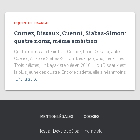
EQUIPE DE FRANCE
Cornez, Dissaux, Cuenot, Siabas-Simon:
quatre noms, même ambition
Quatre noms à retenir. Lisa Cornez, Lilou Dissaux, Jules
Cuenot, Anatole Siabas-Simon. Deux garçons, deux filles.
Trois céistes, un kayakiste.Née en 2010, Lilou Dissaux est
la plus jeune des quatre. Encore cadette, elle a néanmoins
Lire la suite
MENTION LÉGALES
COOKIES
Hestia | Développé par
ThemeIsle