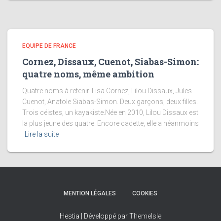
EQUIPE DE FRANCE
Cornez, Dissaux, Cuenot, Siabas-Simon:
quatre noms, même ambition
Quatre noms à retenir. Lisa Cornez, Lilou Dissaux, Jules
Cuenot, Anatole Siabas-Simon. Deux garçons, deux filles.
Trois céistes, un kayakiste.Née en 2010, Lilou Dissaux est
la plus jeune des quatre. Encore cadette, elle a néanmoins
Lire la suite
MENTION LÉGALES
COOKIES
Hestia | Développé par
ThemeIsle