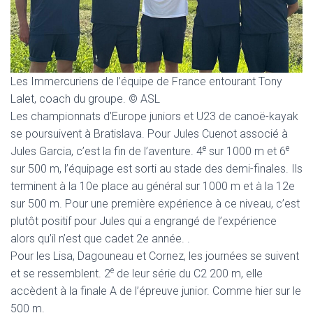
T
I
O
N
Les Immercuriens de l’équipe de France entourant Tony
Lalet, coach du groupe. © ASL
Les championnats d’Europe juniors et U23 de canoë-kayak
se poursuivent à Bratislava. Pour Jules Cuenot associé à
e
e
Jules Garcia, c’est la fin de l’aventure. 4
sur 1000 m et 6
sur 500 m, l’équipage est sorti au stade des demi-finales. Ils
terminent à la 10e place au général sur 1000 m et à la 12e
sur 500 m. Pour une première expérience à ce niveau, c’est
plutôt positif pour Jules qui a engrangé de l’expérience
alors qu’il n’est que cadet 2e année. .
Pour les Lisa, Dagouneau et Cornez, les journées se suivent
e
et se ressemblent. 2
de leur série du C2 200 m, elle
accèdent à la finale A de l’épreuve junior. Comme hier sur le
500 m.