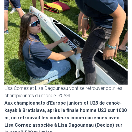
T
I
O
N
Lisa Cornez et Lisa Dagouneau vont se retrouver pour les
championnats du monde. © ASL
Aux championnats d’Europe juniors et U23 de canoë-
kayak à Bratislava, après la finale homme U23 sur 1000
m, on retrouvait les couleurs immercuriennes avec
Lisa Cornez associée à Lisa Dagouneau (Decize) sur