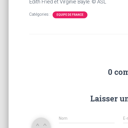
Édith Fried et Virginie Bayle. © ASL
Catégories :
EQUIPE DE FRANCE
0 co
Laisser u
Nom
E-