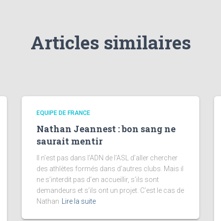
Articles similaires
EQUIPE DE FRANCE
Nathan Jeannest : bon sang ne
saurait mentir
Il n’est pas dans l’ADN de l’ASL d’aller chercher
des athlètes formés dans d’autres clubs. Mais il
ne s’interdit pas d’en accueillir, s’ils sont
demandeurs et s’ils ont un projet. C’est le cas de
Nathan
Lire la suite