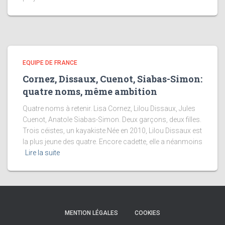
EQUIPE DE FRANCE
Cornez, Dissaux, Cuenot, Siabas-Simon:
quatre noms, même ambition
Quatre noms à retenir. Lisa Cornez, Lilou Dissaux, Jules
Cuenot, Anatole Siabas-Simon. Deux garçons, deux filles.
Trois céistes, un kayakiste.Née en 2010, Lilou Dissaux est
la plus jeune des quatre. Encore cadette, elle a néanmoins
Lire la suite
MENTION LÉGALES
COOKIES