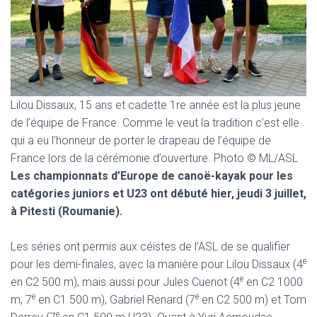
T
I
O
N
Lilou Dissaux, 15 ans et cadette 1re année est la plus jeune
de l’équipe de France. Comme le veut la tradition c’est elle
qui a eu l’honneur de porter le drapeau de l’équipe de
France lors de la cérémonie d’ouverture. Photo © ML/ASL
Les championnats d’Europe de canoë-kayak pour les
catégories juniors et U23 ont débuté hier, jeudi 3 juillet,
à Pitesti (Roumanie).
Les séries ont permis aux céistes de l’ASL de se qualifier
e
pour les demi-finales, avec la manière pour Lilou Dissaux (4
e
en C2 500 m), mais aussi pour Jules Cuenot (4
en C2 1000
e
e
m, 7
en C1 500 m), Gabriel Renard (7
en C2 500 m) et Tom
e