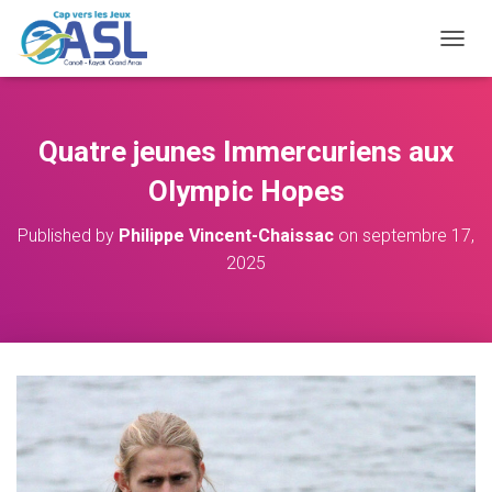
O
U
V
R
I
Quatre jeunes Immercuriens aux
R
/
Olympic Hopes
F
E
Published by
Philippe Vincent-Chaissac
on
septembre 17,
R
2025
M
E
R
L
A
N
A
V
I
G
A