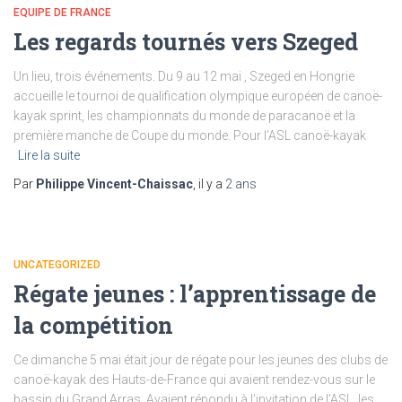
EQUIPE DE FRANCE
Les regards tournés vers Szeged
Un lieu, trois événements. Du 9 au 12 mai , Szeged en Hongrie
accueille le tournoi de qualification olympique européen de canoë-
kayak sprint, les championnats du monde de paracanoë et la
première manche de Coupe du monde. Pour l’ASL canoë-kayak
Lire la suite
Par
Philippe Vincent-Chaissac
, il y a
2 ans
UNCATEGORIZED
Régate jeunes : l’apprentissage de
la compétition
Ce dimanche 5 mai était jour de régate pour les jeunes des clubs de
canoë-kayak des Hauts-de-France qui avaient rendez-vous sur le
bassin du Grand Arras. Avaient répondu à l’invitation de l’ASL, les