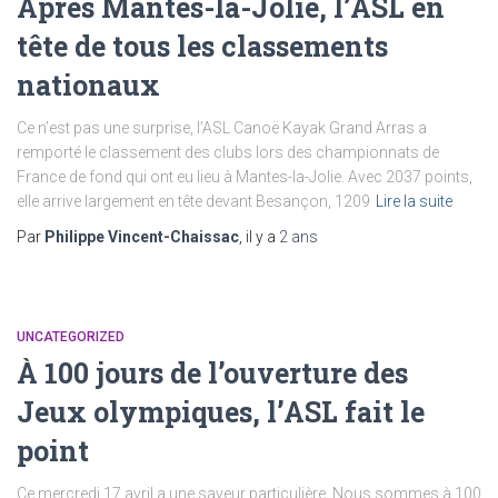
Après Mantes-la-Jolie, l’ASL en
tête de tous les classements
nationaux
Ce n’est pas une surprise, l’ASL Canoë Kayak Grand Arras a
remporté le classement des clubs lors des championnats de
France de fond qui ont eu lieu à Mantes-la-Jolie. Avec 2037 points,
elle arrive largement en tête devant Besançon, 1209
Lire la suite
Par
Philippe Vincent-Chaissac
, il y a
2 ans
UNCATEGORIZED
À 100 jours de l’ouverture des
Jeux olympiques, l’ASL fait le
point
Ce mercredi 17 avril a une saveur particulière. Nous sommes à 100