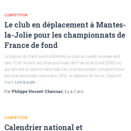
COMPÉTITION
Le club en déplacement à Mantes-
la-Jolie pour les championnats de
France de fond
Le bassin du Val-Fourré à Mantes-la-Jolie accueille ce week-end
des 13 et 14 avril, les championnats de France de fond (5000 m)
qui lancent la saison nationale.Ces championnats comptant pour
les championnats nationaux, l’ASL se déplace en force, l’objectif
étant
Lire la suite
Par
Philippe Vincent-Chaissac
, il y a
2 ans
COMPÉTITION
Calendrier national et