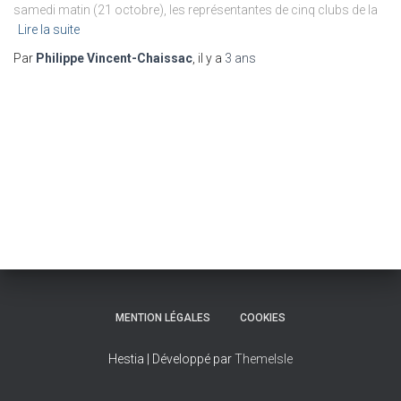
samedi matin (21 octobre), les représentantes de cinq clubs de la
Lire la suite
Par
Philippe Vincent-Chaissac
, il y a
3 ans
MENTION LÉGALES
COOKIES
Hestia | Développé par
ThemeIsle