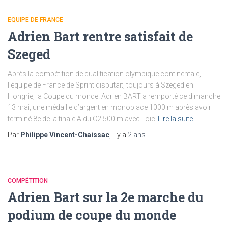
EQUIPE DE FRANCE
Adrien Bart rentre satisfait de
Szeged
Après la compétition de qualification olympique continentale,
l’équipe de France de Sprint disputait, toujours à Szeged en
Hongrie, la Coupe du monde. Adrien BART a remporté ce dimanche
13 mai, une médaille d’argent en monoplace 1000 m après avoir
terminé 8e de la finale A du C2 500 m avec Loïc
Lire la suite
Par
Philippe Vincent-Chaissac
, il y a
2 ans
COMPÉTITION
Adrien Bart sur la 2e marche du
podium de coupe du monde