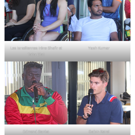
Les Israéliennes Irène Shafir et
Yash Kumar
Talia Eilat
Edmond Sanka
Gabin Keirel