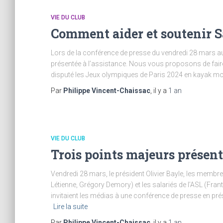
VIE DU CLUB
Comment aider et soutenir 
Lors de la conférence de presse du vendredi 28 mars au
présentée à l’assistance. Nous vous proposons de fair
disputé les Jeux olympiques de Paris 2024 en kayak 
Par
Philippe Vincent-Chaissac
, il y a
1 an
VIE DU CLUB
Trois points majeurs présent
Vendredi 28 mars, le président Olivier Bayle, les membr
Létienne, Grégory Demory) et les salariés de l’ASL (Fran
invitaient les médias à une conférence de presse en pré
Lire la suite
Par
Philippe Vincent-Chaissac
, il y a
1 an