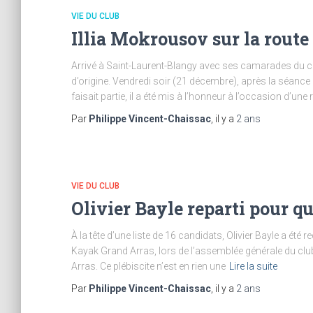
VIE DU CLUB
Illia Mokrousov sur la route
Arrivé à Saint-Laurent-Blangy avec ses camarades du clu
d’origine. Vendredi soir (21 décembre), après la séance 
faisait partie, il a été mis à l’honneur à l’occasion d’une
Par
Philippe Vincent-Chaissac
, il y a
2 ans
VIE DU CLUB
Olivier Bayle reparti pour q
À la tête d’une liste de 16 candidats, Olivier Bayle a été
Kayak Grand Arras, lors de l’assemblée générale du clu
Arras. Ce plébiscite n’est en rien une
Lire la suite
Par
Philippe Vincent-Chaissac
, il y a
2 ans