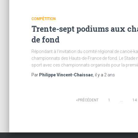
COMPÉTITION
Trente-sept podiums aux ch
de fond
Répondant à l’invitation du comité régional de canoë-k
championnats des Hauts-de-France de fond. Le Stade na
sport avec ces championnats organisés pour la première
Par
Philippe Vincent-Chaissac
, il y a
2 ans
Pagination
PRÉCÉDENT
1
…
14
des