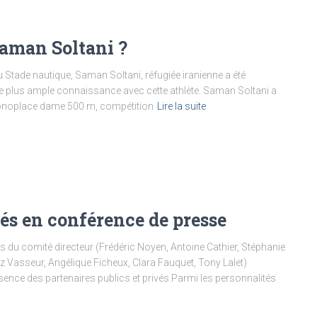
Saman Soltani ?
 Stade nautique, Saman Soltani, réfugiée iranienne a été
e plus ample connaissance avec cette athlète. Saman Soltani a
monoplace dame 500 m, compétition
Lire la suite
és en conférence de presse
es du comité directeur (Frédéric Noyen, Antoine Cathier, Stéphanie
tz Vasseur, Angélique Ficheux, Clara Fauquet, Tony Lalet)
sence des partenaires publics et privés.Parmi les personnalités