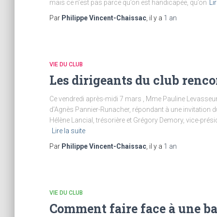
mais ce n’est pas parce qu’on est handicapée, qu’on
Lir
Par
Philippe Vincent-Chaissac
, il y a
1 an
VIE DU CLUB
Les dirigeants du club renco
Ce vendredi après-midi 7 mars , Mme Pauline Levasseur,
d’Agnès Pannier-Runacher, répondant à une invitation du c
Hélène Lancial, trésorière et Grégory Demory, vice-prési
Lire la suite
Par
Philippe Vincent-Chaissac
, il y a
1 an
VIE DU CLUB
Comment faire face à une bai