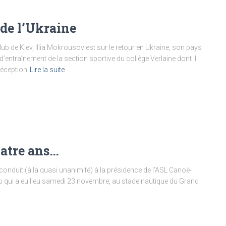
 de l’Ukraine
b de Kiev, Illia Mokrousov est sur le retour en Ukraine, son pays
d’entraînement de la section sportive du collège Verlaine dont il
 réception
Lire la suite
uatre ans…
 reconduit (à la quasi unanimité) à la présidence de l’ASL Canoë-
b qui a eu lieu samedi 23 novembre, au stade nautique du Grand