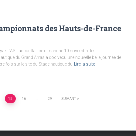
ampionnats des Hauts-de-France
ayak, l’ASL accueillait ce dimanche 10 novembre les
utique du Grand Arras a doc vécu une nouvelle belle journée de
 fois sur le site du Stade nautique du
Lire la suite
15
16
…
29
SUIVANT