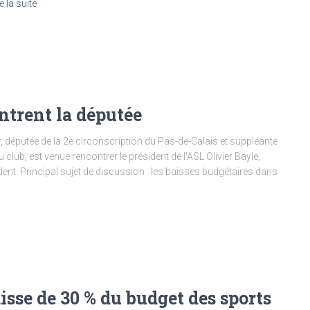
e la suite
ntrent la députée
 députée de la 2e circonscription du Pas-de-Calais et suppléante
lub, est venue rencontrer le président de l’ASL Olivier Bayle,
dent. Principal sujet de discussion : les baisses budgétaires dans
sse de 30 % du budget des sports