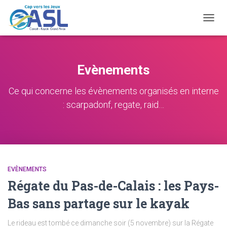
OUVRI
LA
NAVIG
Evènements
Ce qui concerne les évènements organisés en interne
: scarpadonf, regate, raid…
EVÈNEMENTS
Régate du Pas-de-Calais : les Pays-
Bas sans partage sur le kayak
Le rideau est tombé ce dimanche soir (5 novembre) sur la Régate